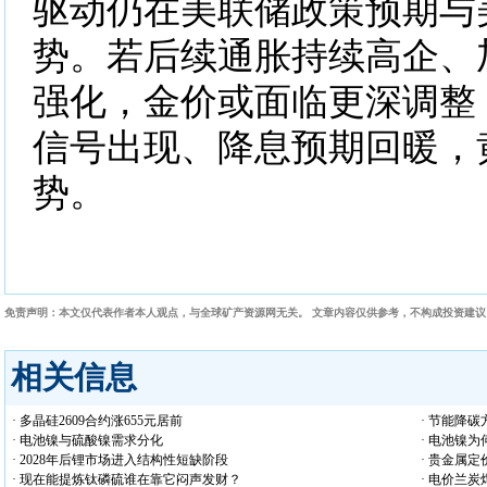
驱动仍在美联储政策预期与
势。若后续通胀持续高企、
强化，金价或面临更深调整
信号出现、降息预期回暖，
势。
免责声明：本文仅代表作者本人观点，与全球矿产资源网无关。 文章内容仅供参考，不构成投资建
相关信息
· 多晶硅2609合约涨655元居前
· 节能降
· 电池镍与硫酸镍需求分化
· 电池镍
· 2028年后锂市场进入结构性短缺阶段
· 贵金属
· 现在能提炼钛磷硫谁在靠它闷声发财？
· 电价兰