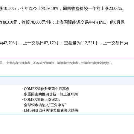
0.30%，今年迄今上涨39.19%，周四收盘价较一年前上涨23.06%。
310元，收报78,600元/吨；上海国际能源交易中心(INE）的8月保
。
2,703手，上一交易日82,170手；空盘量为112,521手，上一交易日为
关。 文章内容仅供参考，不构成投资建议。请读者仅作参考，并请自行承担全部责任。
· COMEX铜价升至两个月高点
· 多重因素助推铜价新一轮上涨可期
· COMEX期铜上涨逾2%
· 全球铜市场陷入“三角争夺”
· LME铜价回落关注美联储决议结果