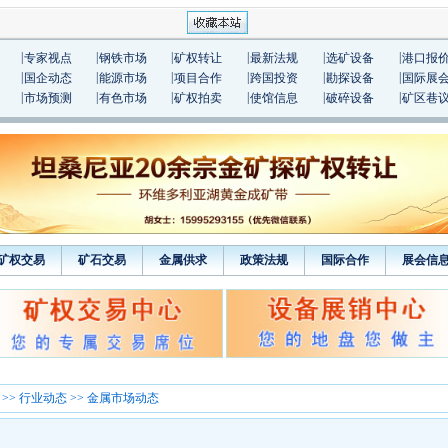
|
|
|
|
|
|
专家视点
钢铁市场
矿权转让
最新法规
选矿设备
港口报
|
|
|
|
|
|
国企动态
能源市场
项目合作
跨国投资
勘探设备
国际展
|
|
|
|
|
|
市场预测
有色市场
矿权拍卖
使馆信息
破碎设备
矿区巷
矿权交易
矿石交易
金属供求
政策法规
国际合作
展会信
>>
行业动态
>> 金属市场动态