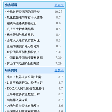
焦点话题
更多>>
·
全球矿产资源网为国争夺
10.27
·
氧化铝领涨与库存十六连降
8.7
·
钼铁高碳铬铁持稳运行
8.6
·
史上五大炒房团结局
8.5
·
稀土管制与战略重估
8.4
·
全球六大股市总市值对比
8.3
·
金融“脑梗通”良药在何方
8.3
·
金价回落压制机构投资！
7.31
·
中国超越美国38项硬核数据
7.30
·
矿山“打非治违”全面升级
7.29
经济要闻
更多>>
·
北京：机器人在公园“上岗”
8.7
·
财政平稳运行助力经济向好
8.7
·
150亿元人民币国债在港发行
8.7
·
上半年重要黄金数据出炉
8.7
·
画船撑入花深处
8.7
·
内地与香港资本市场双向
8.6
·
中国商业创新正在重塑全
8.6