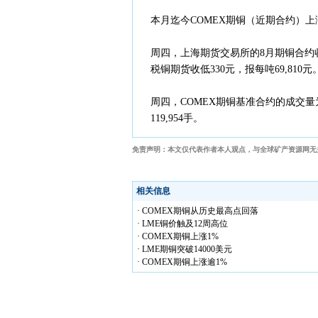
本月迄今COMEX期铜（近期合约）上涨1
周四，上海期货交易所的8月期铜合约收低
税铜期货收低330元，报每吨69,810元
周四，COMEX期铜基准合约的成交量为4
119,954手。
免责声明：本文仅代表作者本人观点，与全球矿产资源网无
相关信息
· COMEX期铜从历史最高点回落
· LME铜价触及12周高位
· COMEX期铜上涨1%
· LME期铜突破14000美元
· COMEX期铜上涨逾1%