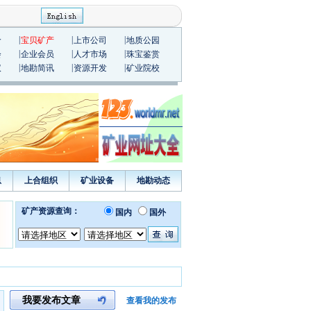
|
|
|
价
宝贝矿产
上市公司
地质公园
|
|
|
会
企业会员
人才市场
珠宝鉴赏
|
|
|
议
地勘简讯
资源开发
矿业院校
息
上合组织
矿业设备
地勘动态
我要发布文章
查看我的发布