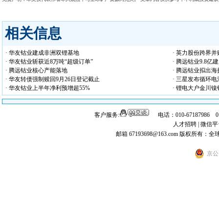
相关信息
· 华友钴业建成非洲双锂基地
· 英力股份跨界
· 华友钴业斩获近8万吨“超级订单”
· 腾远钴业9.8
· 腾远钴业核心产能落地
· 腾远钴业拟出
· 华友转债强制赎回9月26日登记截止
· 三星发布循环
· 华友钴业上半年净利预增超55%
· 锂电大户金川镍
客户服务:
电话：010-67187986 
人才招聘
|
微信平
邮箱 67193698@163.com
版权所有：全
京公网