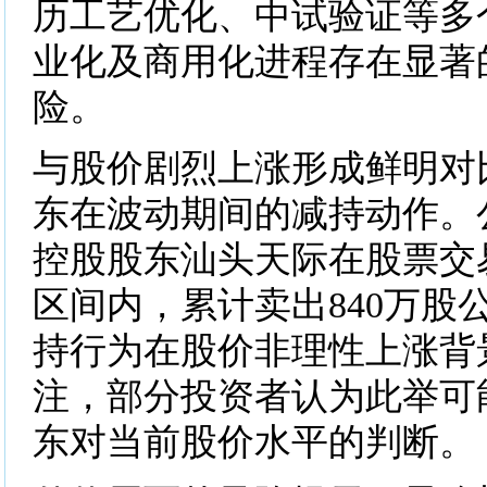
历工艺优化、中试验证等多
业化及商用化进程存在显著
险。
与股价剧烈上涨形成鲜明对
东在波动期间的减持动作。
控股股东汕头天际在股票交
区间内，累计卖出840万股
持行为在股价非理性上涨背
注，部分投资者认为此举可
东对当前股价水平的判断。