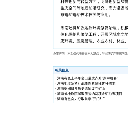
科技创新与转型方面，明确创新型省
生态空间等地质前沿研究，高光谱遥
难选矿选冶技术攻关与应用。
湖南还将加强地质环境修复治理，积
体化保护和修复工程，开展区域水文
态环境、应急管理、农业农村、林业
免责声明：本文仅代表作者本人观点，与全球矿产资源网无
相关信息
· 湖南有色上半年交出量质齐升“期中答卷”
· 湖南地质院紧盯战略性紧缺性矿种需求
· 湖南株洲修复历史遗留废弃矿山
· 湖南省地质院城调所签约两项金矿勘查项目
· 湖南有色奋力夺取首季“开门红”