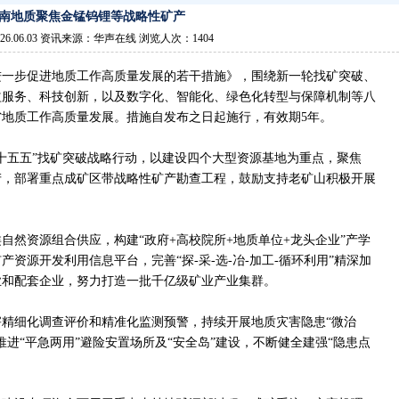
南地质聚焦金锰钨锂等战略性矿产
26.06.03 资讯来源：华声在线 浏览人次：1404
进一步促进地质工作高质量发展的若干措施》，围绕新一轮找矿突破、
益服务、科技创新，以及数字化、智能化、绿色化转型与保障机制等八
地质工作高质量发展。措施自发布之日起施行，有效期5年。
十五五”找矿突破战略行动，以建设四个大型资源基地为重点，聚焦
产，部署重点成矿区带战略性矿产勘查工程，鼓励支持老矿山积极开展
自然资源组合供应，构建“政府+高校院所+地质单位+龙头企业”产学
资源开发利用信息平台，完善“探-采-选-冶-加工-循环利用”精深加
业和配套企业，努力打造一批千亿级矿业产业集群。
精细化调查评价和精准化监测预警，持续开展地质灾害隐患“微治
进“平急两用”避险安置场所及“安全岛”建设，不断健全建强“隐患点