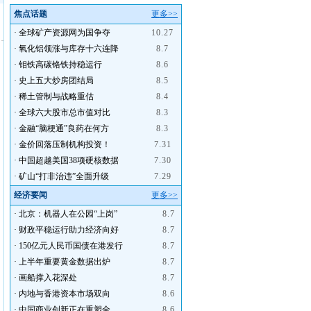
焦点话题
更多>>
·
全球矿产资源网为国争夺
10.27
·
氧化铝领涨与库存十六连降
8.7
·
钼铁高碳铬铁持稳运行
8.6
·
史上五大炒房团结局
8.5
·
稀土管制与战略重估
8.4
·
全球六大股市总市值对比
8.3
·
金融“脑梗通”良药在何方
8.3
·
金价回落压制机构投资！
7.31
·
中国超越美国38项硬核数据
7.30
·
矿山“打非治违”全面升级
7.29
经济要闻
更多>>
·
北京：机器人在公园“上岗”
8.7
·
财政平稳运行助力经济向好
8.7
·
150亿元人民币国债在港发行
8.7
·
上半年重要黄金数据出炉
8.7
·
画船撑入花深处
8.7
·
内地与香港资本市场双向
8.6
·
中国商业创新正在重塑全
8.6