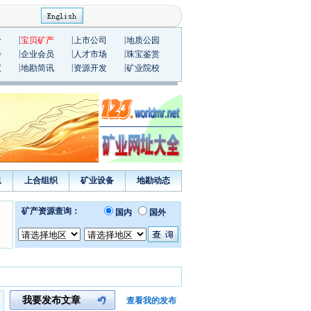
|
|
|
价
宝贝矿产
上市公司
地质公园
|
|
|
会
企业会员
人才市场
珠宝鉴赏
|
|
|
议
地勘简讯
资源开发
矿业院校
息
上合组织
矿业设备
地勘动态
我要发布文章
查看我的发布