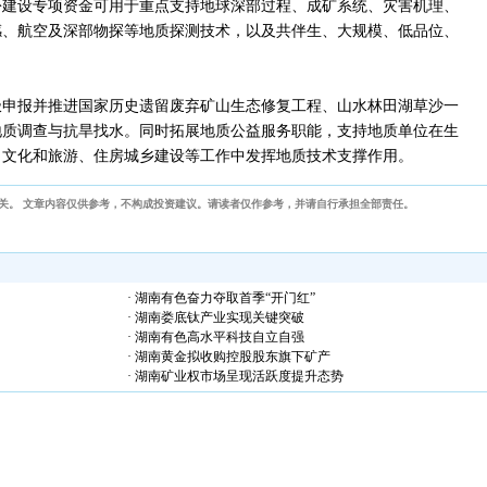
份建设专项资金可用于重点支持地球深部过程、成矿系统、灾害机理、
感、航空及深部物探等地质探测技术，以及共伴生、大规模、低品位、
极申报并推进国家历史遗留废弃矿山生态修复工程、山水林田湖草沙一
地质调查与抗旱找水。同时拓展地质公益服务职能，支持地质单位在生
、文化和旅游、住房城乡建设等工作中发挥地质技术支撑作用。
关。 文章内容仅供参考，不构成投资建议。请读者仅作参考，并请自行承担全部责任。
· 湖南有色奋力夺取首季“开门红”
· 湖南娄底钛产业实现关键突破
· 湖南有色高水平科技自立自强
· 湖南黄金拟收购控股股东旗下矿产
· 湖南矿业权市场呈现活跃度提升态势