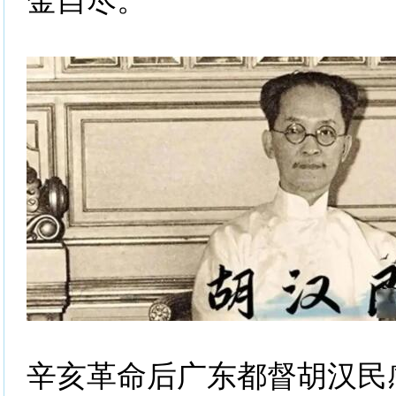
金自尽。
辛亥革命后广东都督胡汉民