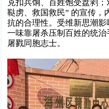
克扣兵饷、百姓饱受盘剥；
鞑虏、救国救民” 的宣传，
抗的合理性。受维新思潮影
一味靠屠杀压制百姓的统治
屠戮同胞志士。