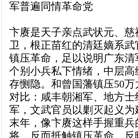
军普遍同情革命党
卞赓是天子亲点武状元、慈
卫，根正苗红的清廷嫡系武
镇压革命，足以说明广东清
个别小兵私下情绪，中层高
存恻隐。和曾国藩镇压50
对比：咸丰朝湘军、地方士
军，文武官员以剿灭起义为
末年，像卞赓这样手握重兵
将，反而抵触镇压革命，反