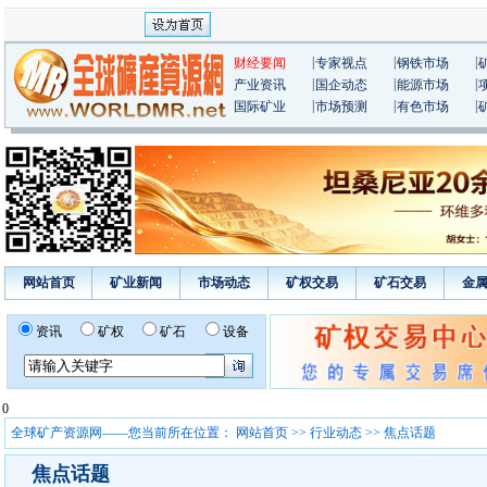
|
|
|
财经要闻
专家视点
钢铁市场
|
|
|
产业资讯
国企动态
能源市场
|
|
|
国际矿业
市场预测
有色市场
网站首页
矿业新闻
市场动态
矿权交易
矿石交易
金
资讯
矿权
矿石
设备
0
全球矿产资源网——您当前所在位置：
网站首页
>>
行业动态
>> 焦点话题
焦点话题