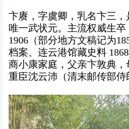
卞赓，字虞卿，乳名卞三，
唯一武状元。主流权威生卒：
1906（部分地方文稿记为1
档案、连云港馆藏史料 186
商小康家庭，父亲卞敦典，
重臣沈云沛（清末邮传部侍