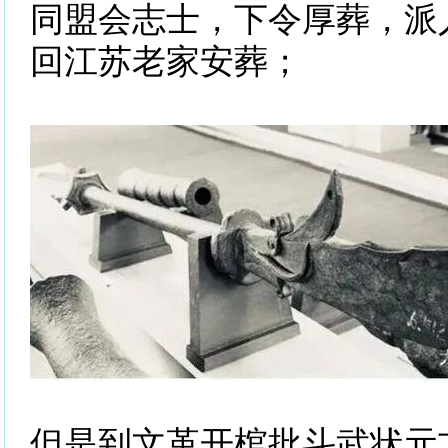
同盟会志士，下令厚葬，派
回江苏老家安葬；
但是到文革开棺批斗武状元