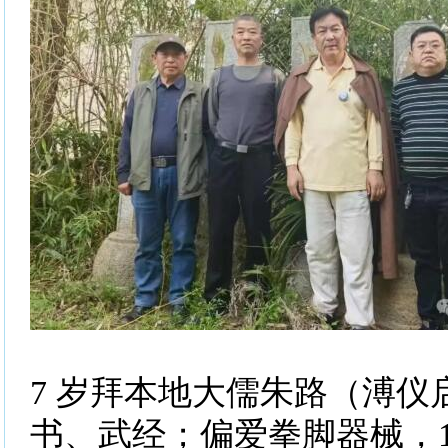
7 岁拜本地大儒朱路（溥仪
书、武经；偏爱拳脚器械，1