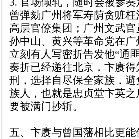
3. 官场倾轧，随时会被参
曾弹劾广州将军寿荫贪赃枉
高层官僚集团；广州文武官
孙中山、黄兴等革命党在广
立刻有人写密折告发他“通匪
奏折已经递往北京，卞赓得
刑，选择自尽保全家族，避
族人，也就是忠贞堂卞英之
要被满门抄斩。
五、卞赓与曾国藩相比更能