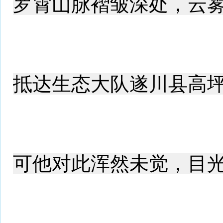
罗霄山脉褶皱深处，云
抵达生态大队遂川县高
可他对此浑然未觉，目