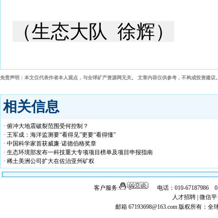
（生态大队  徐辉）
免责声明：本文仅代表作者本人观点，与全球矿产资源网无关。 文章内容仅供参考，不构成投资建议
相关信息
· 俯冲大地震破裂范围受何控制？
· 王军成：海洋监测要“看得见”更要“看得懂”
· 中国科学家首获威廉·诺德伯格奖章
· 生态环境部发布一科技重大专项项目榜单及项目申报指南
· 稀土美洲公司扩大在佐治亚州矿权
客户服务:
电话：010-67187986 
人才招聘
|
微信平
邮箱 67193698@163.com
版权所有：全