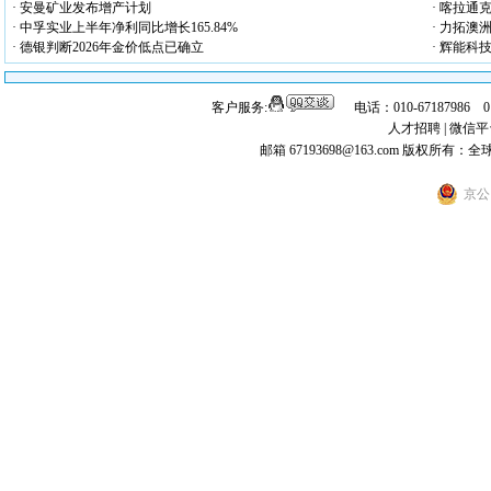
· 安曼矿业发布增产计划
· 喀拉通
· 中孚实业上半年净利同比增长165.84%
· 力拓澳
· 德银判断2026年金价低点已确立
· 辉能
客户服务:
电话：010-67187986 
人才招聘
|
微信平
邮箱 67193698@163.com
版权所有：全
京公网