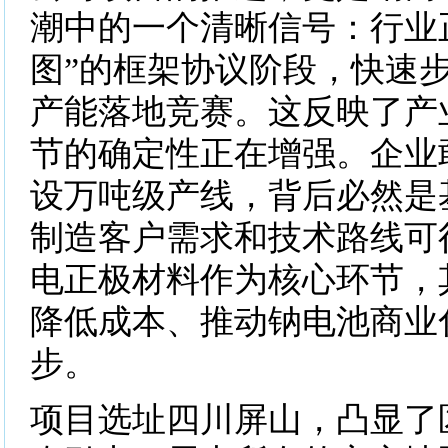
潮中的一个清晰信号：行业
图”的框架协议阶段，快速步
产能落地竞赛。这反映了产
节的确定性正在增强。企业
设万吨级产线，背后必然是
制造客户需求和技术路线可
电正极材料作为核心环节，
降低成本、推动钠电池商业
步。
项目选址四川屏山，凸显了