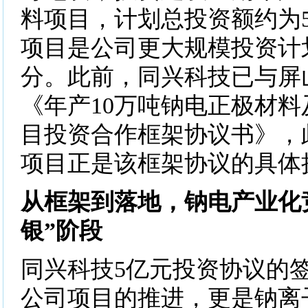
料项目，计划总投资额约为
项目是公司更大规模投资计
分。此前，同兴科技已与屏
《年产10万吨钠电正极材料
目投资合作框架协议书》，
项目正是该框架协议的具体
从框架到落地，钠电产业化
银”阶段
同兴科技5亿元投资协议的
公司项目的推进，更是钠离