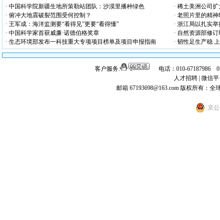
· 中国科学院新疆生地所策勒站团队：沙漠里播种绿色
· 稀土美洲公司
· 俯冲大地震破裂范围受何控制？
· 老照片里的精
· 王军成：海洋监测要“看得见”更要“看得懂”
· 浙江局以扎实
· 中国科学家首获威廉·诺德伯格奖章
· 自然资源部修
· 生态环境部发布一科技重大专项项目榜单及项目申报指南
· 韧性足生产稳
客户服务:
电话：010-67187986 
人才招聘
|
微信平
邮箱 67193698@163.com
版权所有：全
京公网