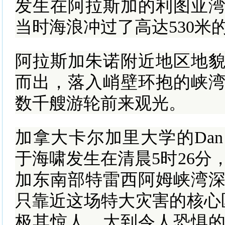
发生在阿拉斯加的利图亚
当时海浪冲过了高达530米
阿拉斯加朱诺附近地区地
而出，落入峭壁环抱的峡
数千艘游轮前来观光。
加拿大卡尔加里大学的Dan S
于海啸发生在清晨5时26分
加东南部特雷西阿姆峡湾
只靠近这场特大灾害的核心
极其惊人、大到令人恐惧