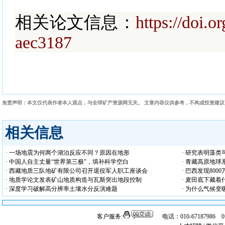
相关论文信息：
https://doi.o
aec3187
免责声明：本文仅代表作者本人观点，与全球矿产资源网无关。 文章内容仅供参考，不构成投资建
相关信息
· 一场地震为何两个湖泊反应不同？原因在地形
· 研究表明藻
· 中国人自主丈量“世界第三极”，填补科学空白
· 青藏高原地球
· 西藏地质三队地矿有限公司召开退役军人职工座谈会
· 巴西发现80
· 地质学论文发表矿山地质构造与瓦斯突出地段控制
· 麦田底下藏
· 深度学习破解高分辨率土壤水分反演难题
· 为什么气候
客户服务:
电话：010-67187986 