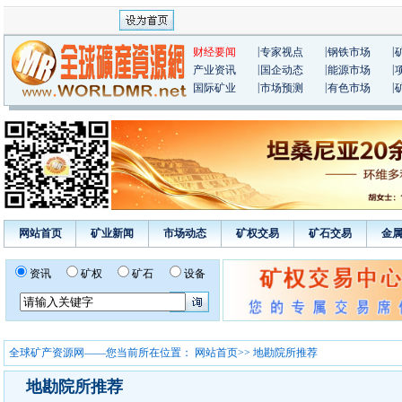
|
|
|
财经要闻
专家视点
钢铁市场
|
|
|
产业资讯
国企动态
能源市场
|
|
|
国际矿业
市场预测
有色市场
网站首页
矿业新闻
市场动态
矿权交易
矿石交易
金
资讯
矿权
矿石
设备
全球矿产资源网——您当前所在位置：
网站首页
>> 地勘院所推荐
地勘院所推荐