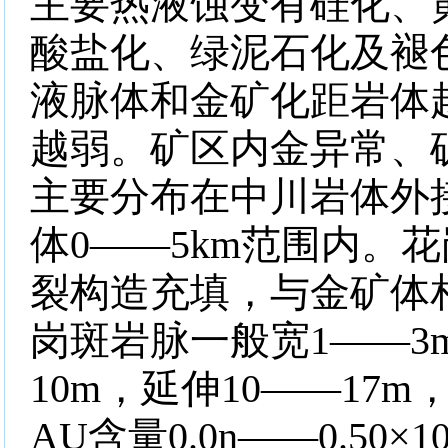
主要热液蚀变有硅化、
酸盐化、绿泥石化及褪
液脉体和金矿化距岩体
越弱。矿区内金异常、
主要分布在中川岩体外
体
0
——
5km
范围内。花
裂构造充填，与金矿体
岗斑岩脉一般宽
1
——
3
10m
，延伸
10
——
17m
AU
含量
0.0n
——
0.50
×
10