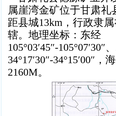
属崖湾金矿位于甘肃礼
距县城
13km
，行政隶属
辖。地理坐标：东经
105
°
03
′
45
″
-105
°
07
′
30
″
34
°
17
′
30
″
-34
°
15
′
00
″，
2160M
。