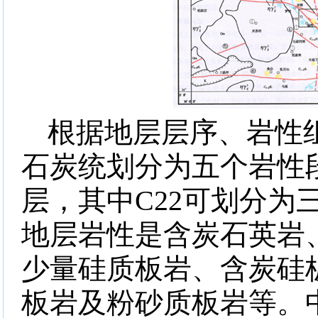
根据地层层序、岩性
石炭统划分为五个岩性
层，其中
C22
可划分为
地层岩性是含炭石英岩
少量硅质板岩、含炭硅
板岩及粉砂质板岩等。