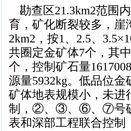
勘查区
21.3km2
范围
育，矿化断裂较多，崖
2km2
，按
1
、
2.5
、
3.5
×
1
共圈定金矿体
7
个，其
个，控制矿石量
161700
源量
5932kg
。低品位金
矿体地表规模小，未进
制，②、③、⑥、⑦号
表和深部工程联合控制