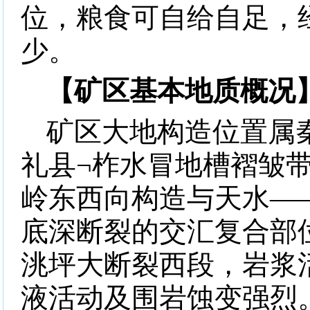
位，粮食可自给自足，
少。
【矿区基本地质概况
矿区大地构造位置属
礼县
¬
柞水冒地槽褶皱
岭东西向构造与天水—
底深断裂的交汇复合部
洮坪大断裂西段，岩浆
液活动及围岩蚀变强烈