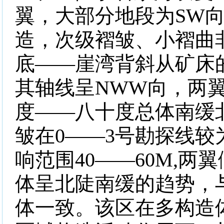
翼，大部分地段为
SW
造，次级褶皱、小褶曲
底——崖湾背斜从矿床
其轴线呈
NWW
向，两
度——八十度总体南缓
皱在
0
——
3
号勘探线较
响范围
40
——
60M,
两翼
体呈北陡南缓的趋势，
体一致。该区在多构造