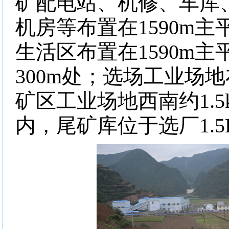
矿配电站、机修、车库
机房等布置在
1590m
主
生活区布置在
1590m
主
300m
处；选场工业场地
矿区工业场地西南约
1.
内，尾矿库位于选厂
1.