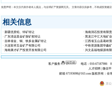
免责声明：本文仅代表作者本人观点，与全球矿产资源网无关。 文章内容仅供参考，不构成投资建
相关信息
· 新疆优质铅、锌矿转让
· 海南润石投资有限
· 广东清远某金矿探矿权转让
· 黑龙江中汇大地矿
· 吉林省金、铜、铁多金属矿转让
· 江西省玉山县葛岭
· 大连富祥五金矿产有限公司
· 中铁资源集团华鑫
· 海南康才矿产投资开发有限公司
· 兴文县福地煤源有
客户服务:
电话：010-67187986 
人才招聘
|
微信平
邮箱 67193698@163.com
版权所有：全
京公网