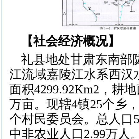
【社会经济概况】
礼县地处甘肃东南部
江流域嘉陵江水系西汉
面积
4299.92Km2
，耕地
万亩。现辖
4
镇
25
个乡
个村民委员会。总人口
5
中非农业人口
2.99
万人