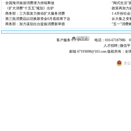
· 全国海洋旅游消费潜力持续释放
· “闽式生活
· 《扩大消费“十五五”规划》出炉
· 政策再加
· 商务部：三方面发力推动扩大服务消费
· 1-4月份
· 第三批消费品以旧换新资金6月底前将下达
· 从大集之
· 商务部：加力谋划出台提振消费新举措
· “五一”消
客户服务:
电话：010-67187986 
人才招聘
|
微信平
邮箱 67193698@163.com
版权所有：全
京公网