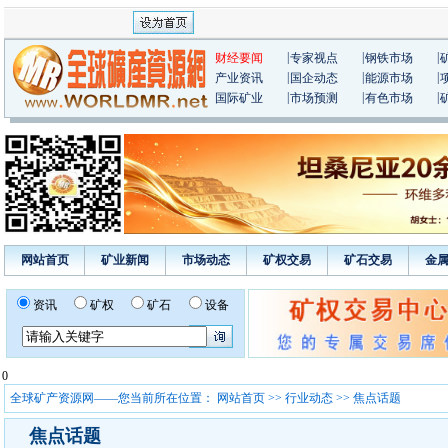
|
|
|
财经要闻
专家视点
钢铁市场
|
|
|
产业资讯
国企动态
能源市场
|
|
|
国际矿业
市场预测
有色市场
网站首页
矿业新闻
市场动态
矿权交易
矿石交易
金
资讯
矿权
矿石
设备
0
全球矿产资源网——您当前所在位置：
网站首页
>>
行业动态
>> 焦点话题
焦点话题