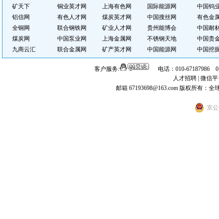
矿天下
铜业英才网
上海有色网
国际能源网
中国钨
铝信网
有色人才网
煤炭英才网
中国搜丝网
有色金
全铜网
联合钢铁网
矿业人才网
贵州能博会
中国耐
煤炭网
中国泵业网
上海金属网
不锈钢天地
中国贵
九商云汇
联合金属网
矿产英才网
中国能源网
中国挖
客户服务:
电话：010-67187986 
人才招聘
|
微信平
邮箱 67193698@163.com
版权所有：全
京公网