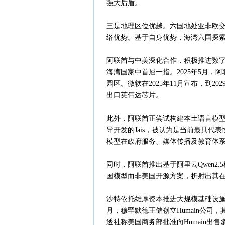
强大后盾。
三是地理区位优越。六国地处亚非欧
络优势。基于自身优势，海湾六国探索
阿联酋与中美深化合作，积极推进数字
海湾国家中首屈一指。2025年5月，阿
园区。微软在2025年11月宣布，到2
出口英伟达芯片。
此外，阿联酋正尝试构建本土语言模型
导开发的Jais，被认为是当前最具
模型在政府服务、媒体传播及教育体
同时，阿联酋推出基于阿里云Qwen2
国模型而非美国开源方案，折射出其
沙特依托雄厚资本推进大规模基础设施建
月，穆罕默德王储创立Humain公司，
透社称美国商务部批准向Humain出售多达