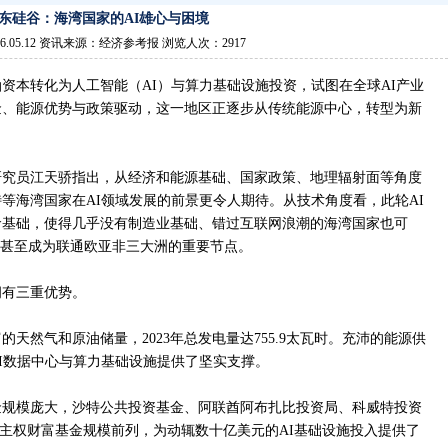
东硅谷：海湾国家的AI雄心与困境
6.05.12 资讯来源：经济参考报 浏览人次：2917
本转化为人工智能（AI）与算力基础设施投资，试图在全球AI产业
金、能源优势与政策驱动，这一地区正逐步从传统能源中心，转型为新
研究员江天骄指出，从经济和能源基础、国家政策、地理辐射面等角度
等海湾国家在AI领域发展的前景更令人期待。从技术角度看，此轮AI
命基础，使得几乎没有制造业基础、错过互联网浪潮的海湾国家也可
，甚至成为联通欧亚非三大洲的重要节点。
拥有三重优势。
天然气和原油储量，2023年总发电量达755.9太瓦时。充沛的能源供
I数据中心与算力基础设施提供了坚实支撑。
金规模庞大，沙特公共投资基金、阿联酋阿布扎比投资局、科威特投资
球主权财富基金规模前列，为动辄数十亿美元的AI基础设施投入提供了