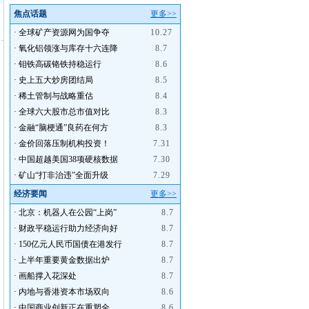
焦点话题
更多>>
·
全球矿产资源网为国争夺
10.27
·
氧化铝领涨与库存十六连降
8.7
·
钼铁高碳铬铁持稳运行
8.6
·
史上五大炒房团结局
8.5
·
稀土管制与战略重估
8.4
·
全球六大股市总市值对比
8.3
·
金融“脑梗通”良药在何方
8.3
·
金价回落压制机构投资！
7.31
·
中国超越美国38项硬核数据
7.30
·
矿山“打非治违”全面升级
7.29
经济要闻
更多>>
·
北京：机器人在公园“上岗”
8.7
·
财政平稳运行助力经济向好
8.7
·
150亿元人民币国债在港发行
8.7
·
上半年重要黄金数据出炉
8.7
·
画船撑入花深处
8.7
·
内地与香港资本市场双向
8.6
·
中国商业创新正在重塑全
8.6