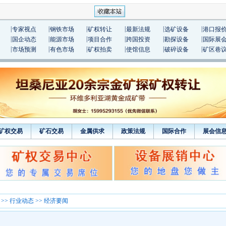
|
|
|
|
|
|
专家视点
钢铁市场
矿权转让
最新法规
选矿设备
港口报
|
|
|
|
|
|
国企动态
能源市场
项目合作
跨国投资
勘探设备
国际展
|
|
|
|
|
|
市场预测
有色市场
矿权拍卖
使馆信息
破碎设备
矿区巷
矿权交易
矿石交易
金属供求
政策法规
国际合作
展会信
>>
行业动态
>> 经济要闻