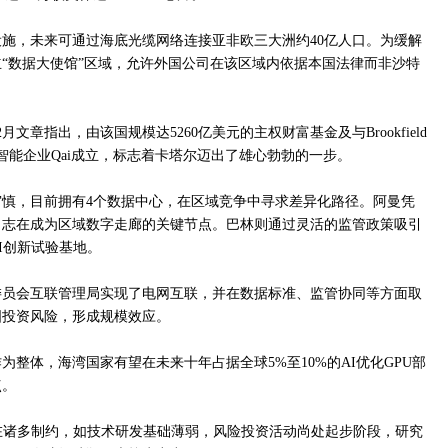
施，未来可通过海底光缆网络连接亚非欧三大洲约40亿人口。为缓解
“数据大使馆”区域，允许外国公司在该区域内依据本国法律而非沙特
月文章指出，由该国规模达5260亿美元的主权财富基金及与Brookfield
智能企业Qai成立，标志着卡塔尔迈出了雄心勃勃的一步。
慎，目前拥有4个数据中心，在区域竞争中寻求差异化路径。阿曼凭
，志在成为区域数字走廊的关键节点。巴林则通过灵活的监管政策吸引
I创新试验基地。
委员会互联管理局实现了电网互联，并在数据标准、监管协同等方面取
国投资风险，形成规模效应。
整体，海湾国家有望在未来十年占据全球5%至10%的AI优化GPU部
点。
在诸多制约，如技术研发基础薄弱，风险投资活动尚处起步阶段，研究