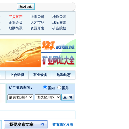
|
|
|
价
宝贝矿产
上市公司
地质公园
|
|
|
会
企业会员
人才市场
珠宝鉴赏
|
|
|
议
地勘简讯
资源开发
矿业院校
息
上合组织
矿业设备
地勘动态
我要发布文章
查看我的发布