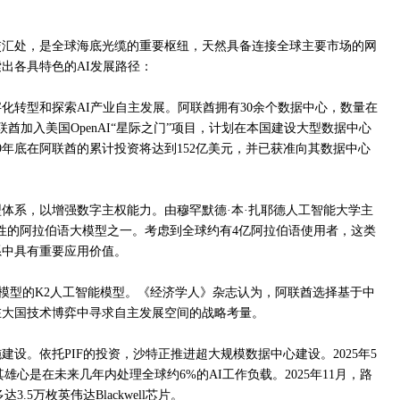
交汇处，是全球海底光缆的重要枢纽，天然具备连接全球主要市场的网
出各具特色的AI发展路径：
化转型和探索AI产业自主发展。阿联酋拥有30余个数据中心，数量在
联酋加入美国OpenAI“星际之门”项目，计划在本国建设大型数据中心
029年底在阿联酋的累计投资将达到152亿美元，并已获准向其数据中心
体系，以增强数字主权能力。由穆罕默德·本·扎耶德人工智能大学主
代表性的阿拉伯语大模型之一。考虑到全球约有4亿阿拉伯语使用者，这类
系中具有重要应用价值。
.5模型的K2人工智能模型。《经济学人》杂志认为，阿联酋选择基于中
在大国技术博弈中寻求自主发展空间的战略考量。
设。依托PIF的投资，沙特正推进超大规模数据中心建设。2025年5
其雄心是在未来几年内处理全球约6%的AI工作负载。2025年11月，路
3.5万枚英伟达Blackwell芯片。