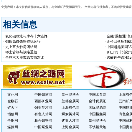
免责声明：本文仅代表作者本人观点，与全球矿产资源网无关。 文章内容仅供参考，不构成投资建
相关信息
· 氧化铝领涨与库存十六连降
· 金融“脑梗通”
· 钼铁高碳铬铁持稳运行
· 金价回落压制
· 史上五大炒房团结局
· 中国超越美国3
· 稀土管制与战略重估
· 矿山“打非治违
· 全球六大股市总市值对比
· 碳酸锂午盘涨12
文化网
中国钢材网
贵州能博会
中国水泵网
上海有
金刚石
西部矿业网
兰德金属网
全球优展汇
云南矿
矿天下
铜业英才网
上海有色网
国际能源网
中国钨
铝信网
有色人才网
煤炭英才网
中国搜丝网
有色金
全铜网
联合钢铁网
矿业人才网
贵州能博会
中国耐
煤炭网
中国泵业网
上海金属网
不锈钢天地
中国贵