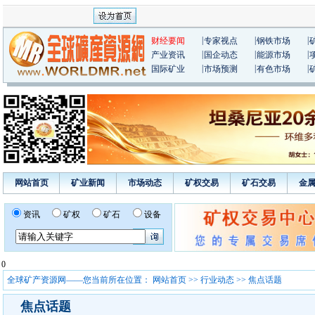
|
|
|
财经要闻
专家视点
钢铁市场
|
|
|
产业资讯
国企动态
能源市场
|
|
|
国际矿业
市场预测
有色市场
网站首页
矿业新闻
市场动态
矿权交易
矿石交易
金
资讯
矿权
矿石
设备
0
全球矿产资源网——您当前所在位置：
网站首页
>>
行业动态
>> 焦点话题
焦点话题