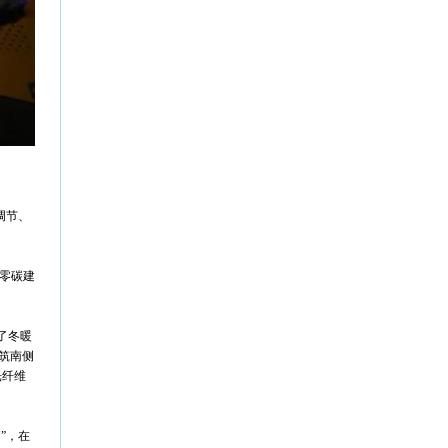
调节、
的零碳建
了冬暖
筑南侧
光纤维
。
”，在