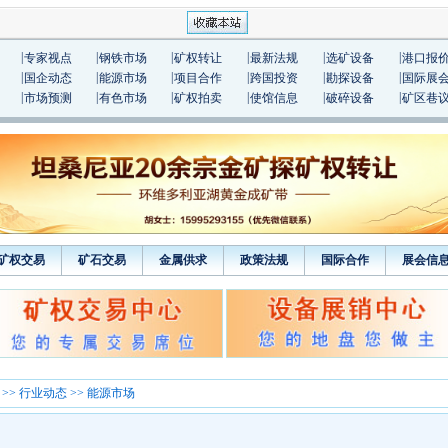
|
|
|
|
|
|
专家视点
钢铁市场
矿权转让
最新法规
选矿设备
港口报
|
|
|
|
|
|
国企动态
能源市场
项目合作
跨国投资
勘探设备
国际展
|
|
|
|
|
|
市场预测
有色市场
矿权拍卖
使馆信息
破碎设备
矿区巷
矿权交易
矿石交易
金属供求
政策法规
国际合作
展会信
>>
行业动态
>> 能源市场