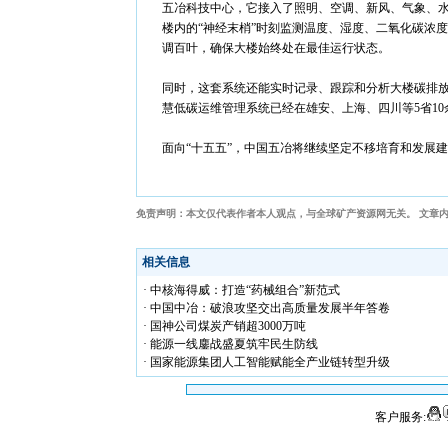
五冶科技中心，它接入了照明、空调、新风、气象、水处
楼内的“神经末梢”时刻监测温度、湿度、二氧化碳浓
调百叶，确保大楼始终处在最佳运行状态。
同时，这套系统还能实时记录、跟踪和分析大楼碳排
慧低碳运维管理系统已经在雄安、上海、四川等5省1
面向“十五五”，中国五冶将继续坚定不移培育和发展
免责声明：本文仅代表作者本人观点，与全球矿产资源网无关。 文章
相关信息
· 中核海得威：打造“药械组合”新范式
· 中国中冶：破浪攻坚交出高质量发展半年答卷
· 国神公司煤炭产销超3000万吨
· 能源一线鏖战盛夏筑牢民生防线
· 国家能源集团人工智能赋能全产业链转型升级
客户服务: