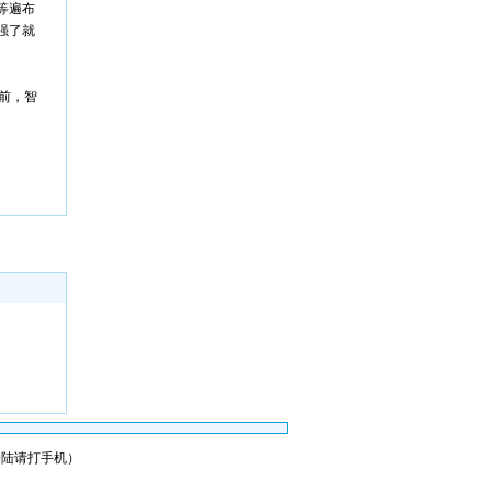
等遍布
强了就
前，智
会员登陆请打手机）