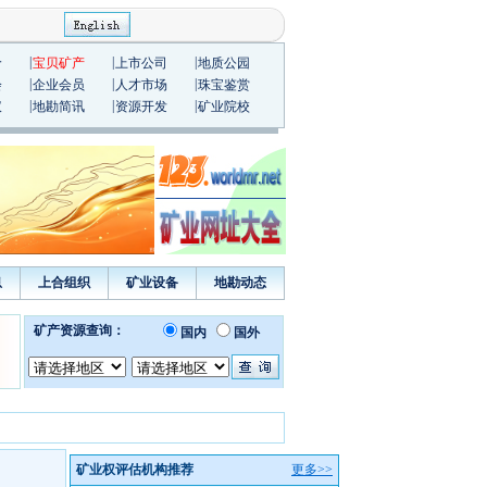
|
|
|
价
宝贝矿产
上市公司
地质公园
|
|
|
会
企业会员
人才市场
珠宝鉴赏
|
|
|
议
地勘简讯
资源开发
矿业院校
息
上合组织
矿业设备
地勘动态
矿业权评估机构推荐
更多>>