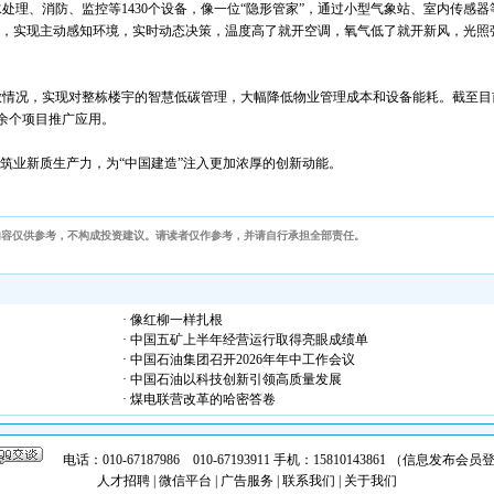
理、消防、监控等1430个设备，像一位“隐形管家”，通过小型气象站、室内传感器
度，实现主动感知环境，实时动态决策，温度高了就开空调，氧气低了就开新风，光照
放情况，实现对整栋楼宇的智慧低碳管理，大幅降低物业管理成本和设备能耗。截至目
0余个项目推广应用。
建筑业新质生产力，为“中国建造”注入更加浓厚的创新动能。
内容仅供参考，不构成投资建议。请读者仅作参考，并请自行承担全部责任。
· 像红柳一样扎根
· 中国五矿上半年经营运行取得亮眼成绩单
· 中国石油集团召开2026年年中工作会议
· 中国石油以科技创新引领高质量发展
· 煤电联营改革的哈密答卷
电话：010-67187986 010-67193911 手机：15810143861 （信息发布
人才招聘
|
微信平台
|
广告服务
|
联系我们
|
关于我们