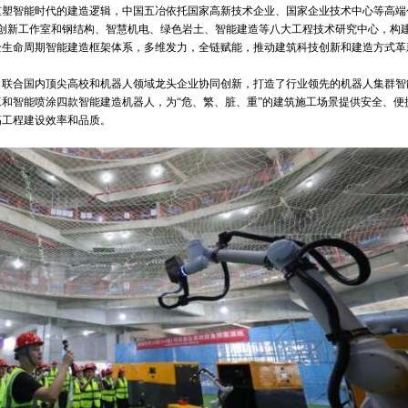
重塑智能时代的建造逻辑，中国五冶依托国家高新技术企业、国家企业技术中心等高端
创新工作室和钢结构、智慧机电、绿色岩土、智能建造等八大工程技术研究中心，构
全生命周期智能建造框架体系，多维发力，全链赋能，推动建筑科技创新和建造方式革
，联合国内顶尖高校和机器人领域龙头企业协同创新，打造了行业领先的机器人集群智
和智能喷涂四款智能建造机器人，为“危、繁、脏、重”的建筑施工场景提供安全、便
高工程建设效率和品质。