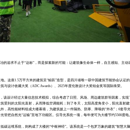
五冶的追求不止于“达标”，而是探索新的可能：让建筑像生命体一样，自主感知、主动
地。这座1.5万平方米的建筑呈“鲸跃”造型，是四川省唯一获中国建筑节能协会认证
与设计收藏大奖（ADC Awards）、2025年度伦敦设计大奖铂金奖等国际殊荣。
环，该设计经过大量信息技术模拟，综合考虑了日照、风场、周边建筑群等因素，实现
建筑受到的太阳光直射，从而降低空调能耗；到了冬天，太阳高度角变小，阳光直射建
外，高性能材料组成大楼幕墙，为建筑披上一件隔热、防寒、降噪的“外衣”；6套导
管把自然光“运输”至地下功能区。仅导光系统一项，每年便可为大楼节约5500度电
低碳运维系统，则构成了大楼的“中枢神经”。该系统是一个包罗万象的建筑“智慧大脑