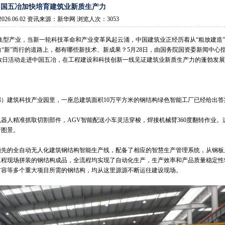
中国五冶加快培育建筑业新质生产力
026.06.02 资讯来源：新华网 浏览人次：3053
型产业，当新一轮科技革命和产业变革风起云涌，中国建筑业正经历着从“粗放建造”
业向“新”而行的道路上，都有哪些新技术、新成果？5月28日，由国务院国资委新闻中心
开放日活动走进中国五冶，在工程建设和科技创新一线见证建筑业新质生产力的蓬勃发
）建筑科技产业园里，一座总建筑面积10万平方米的钢结构绿色智能工厂已经给出答
器人精准抓取切割部件，AGV智能配送小车灵活穿梭，焊接机械臂360度翻转作业。
产图景。
领先的全自动无人化建筑钢结构智能生产线，配备了相应的智慧生产管理系统，从钢板
工程现场拼装的钢结构成品，全流程均实现了自动化生产，生产效率和产品质量稳定性
扩容等多个重大项目所需的钢结构，均从这里源源不断运往建设现场。