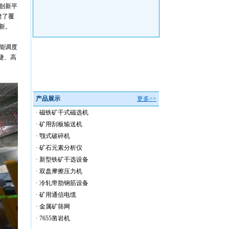
创新平
建了覆
新。
能调度
捷、高
产品展示
更多>>
·
磁铁矿干式磁选机
·
矿用刮板输送机
·
颚式破碎机
·
矿石元素分析仪
·
新型铁矿干选设备
·
双盘摩擦压力机
·
冷轧带肋钢筋设备
·
矿用通信电缆
·
金属矿筛网
·
7655凿岩机