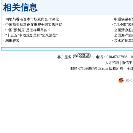
相关信息
· 内地与香港资本市场双向合作深化
· 申通快递
· 中国商业创新正在重塑全球零售格局
· 7月楼市“
· 中国“预制房”是怎样爆单的？
· 公园清凉
· “十五五”专项规划里的“柴米油盐”
· 全国海洋
· 稻田赛装
· 亲水游玩享
客户服务:
电话：010-67187986 
人才招聘
|
微信平
邮箱 67193698@163.com
版权所有：全
京公网