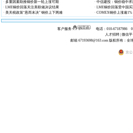
· 多重因素助推铜价新一轮上涨可期
· 中信建投：铜价稳中求
· LME铜价回落关注美联储决议结果
· LME铜价回落受中国
· 美关税政策“悬而未决” 铜价上下两难
· COMEX铜价上涨逾1%
客户服务:
电话：010-67187986 
人才招聘
|
微信平
邮箱 67193698@163.com
版权所有：全
京公网