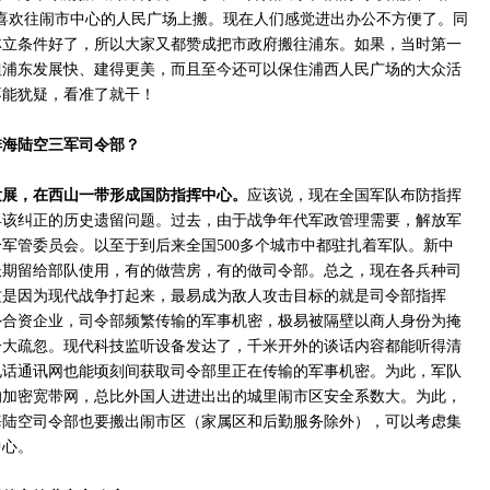
喜欢往闹市中心的人民广场上搬。现在人们感觉进出办公不方便了。同
林立条件好了，所以大家又都赞成把市政府搬往浦东。如果，当时第一
但浦东发展快、建得更美，而且至今还可以保住浦西人民广场的大众活
不能犹疑，看准了就干！
排海陆空三军司令部？
发展，在西山一带形成国防指挥中心。
应该说，现在全国军队布防指挥
早该纠正的历史遗留问题。过去，由于战争年代军政管理需要，解放军
军管委员会。以至于到后来全国500多个城市中都驻扎着军队。新中
长期留给部队使用，有的做营房，有的做司令部。总之，现在各兵种司
这是因为现代战争打起来，最易成为敌人攻击目标的就是司令部指挥
外合资企业，司令部频繁传输的军事机密，极易被隔壁以商人身份为掩
一大疏忽。现代科技监听设备发达了，千米开外的谈话内容都能听得清
电话通讯网也能顷刻间获取司令部里正在传输的军事机密。为此，军队
的加密宽带网，总比外国人进进出出的城里闹市区安全系数大。为此，
海陆空司令部也要搬出闹市区（家属区和后勤服务除外），可以考虑集
中心。