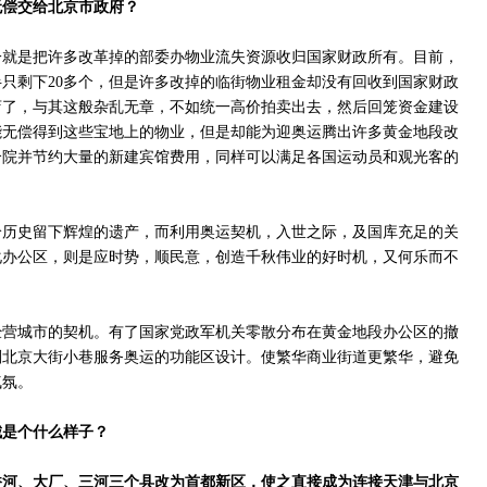
无偿交给北京市政府？
一就是把许多改革掉的部委办物业流失资源收归国家财政所有。目前，
半只剩下20多个，但是许多改掉的临街物业租金却没有回收到国家财政
店了，与其这般杂乱无章，不如统一高价拍卖出去，然后回笼资金建设
能无偿得到这些宝地上的物业，但是却能为迎奥运腾出许多黄金地段改
合院并节约大量的新建宾馆费用，同样可以满足各国运动员和观光客的
给历史留下辉煌的遗产，而利用奥运契机，入世之际，及国库充足的关
化办公区，则是应时势，顺民意，创造千秋伟业的好时机，又何乐而不
经营城市的契机。有了国家党政军机关零散分布在黄金地段办公区的撤
划北京大街小巷服务奥运的功能区设计。使繁华商业街道更繁华，避免
气氛。
城是个什么样子？
香河、大厂、三河三个县改为首都新区，使之直接成为连接天津与北京