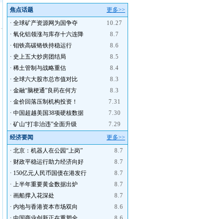
焦点话题
更多>>
·
全球矿产资源网为国争夺
10.27
·
氧化铝领涨与库存十六连降
8.7
·
钼铁高碳铬铁持稳运行
8.6
·
史上五大炒房团结局
8.5
·
稀土管制与战略重估
8.4
·
全球六大股市总市值对比
8.3
·
金融“脑梗通”良药在何方
8.3
·
金价回落压制机构投资！
7.31
·
中国超越美国38项硬核数据
7.30
·
矿山“打非治违”全面升级
7.29
经济要闻
更多>>
·
北京：机器人在公园“上岗”
8.7
·
财政平稳运行助力经济向好
8.7
·
150亿元人民币国债在港发行
8.7
·
上半年重要黄金数据出炉
8.7
·
画船撑入花深处
8.7
·
内地与香港资本市场双向
8.6
·
中国商业创新正在重塑全
8.6