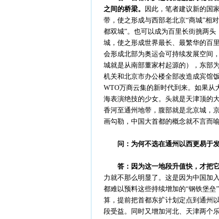
之间的桥梁。
因此，笔者建议新的国
带，使之形成与西部老北京“商城”相
都双城”。也可以成为百里长街挑两头
城，使之形成世界最长、最繁华的百
会形成北部为奥运会可持续发展空间
城就是从南部董家村起源的），东部
机关和北京市办公楼全部改造成宾馆
WTO万商云集的新时代到来。如果从
海表演绝技的少女。头就是天津顶的
香河至通州地带，腹部就是北京城，
画勾勒，中国大首都的概念就不言而
问：为何不选在通州以西更易于
答：因为这一地段升值快，才把
力就不那么明显了。这是因为中国加入
都难以预料这些持续增加的“钢铁堡垒
算，提前把首都东扩计划定点到通州
段受益。同时又增加河北、天津两个乐