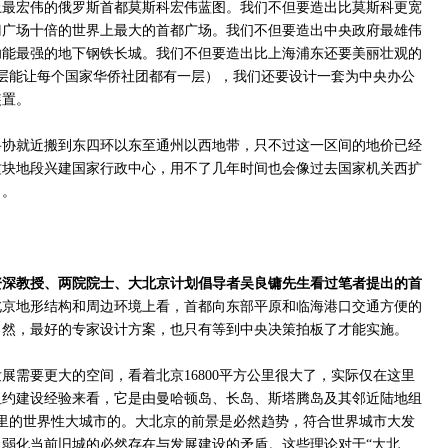
上最宏伟的俄罗斯首都莫斯科宏伟蓝图。我们不但要造出比莫斯科更宽
门广场十倍的世界上最大的首都广场。我们不但要造出中央政府最雄伟
功能最强的地下钢铁长城。我们不但要造出比上海浦东还要美丽壮观的
8层能让每个国家华侨社团都有一层），我们还要设计一套为中央办公
装置。
妥协就近搬到东四环以东至通州以西地带，只不过这一区间的地价已经
这块地段兴建国家行政中心，用不了几年时间也会像过去国家机关西扩
了。
资深教授、两院院士、大北京计划倡导者吴良镛先生看过笔者提出的首
北京地形结构和周边环境上看，首都向东部平原和临海港口交通方便的
当然，最好的专家设计方案，也只有等到中央决策拍板了才能实施。
展需要更大的空间，看着北京16800平方公里很大了，实际仅在这里
纽约建设经验来看，它是由曼哈顿岛、长岛、斯塔腾岛及其邻近陆地组
方公里的世界性大城市的。大北京的前景是必然趋势，符合世界城市大发
弱化当前旧城的必然存在与发展建设的矛盾。这些理论对于“大北