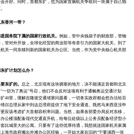
奥运会开好。同时，首都东扩，也为国家首脑机关争取到一块属于自己独
区。
以东香河一带？
都是国务院下属的国家行政机关。
例如，管中央钱袋子的财政部，管物
会，管对外开放，全球化经贸的商业部等有牵引力的国家大机关。到了
级机关一同东移到新的国家机关办公区。当然，作为党中央核心机关部
都东扩计划怎么办？
是要东扩的。
总之，北京现有这块拥塞的地方，决不能满足首都和北京
“一切为了奥运”号召，他们不会反对这项有利于通畅奥运交通计划
都南扩40里，缓解吉隆坡交通堵塞问题看，一切务实政府都会想办法给百
哈缔尔总理从家中到达总理府提供了地下安全通道。既然马来西亚没申
府更应该考虑扩大首都容积率问题。当然，如果各部委办局反对东移，
栋办公楼顶配备现代交通直升机，给每位处级以上公务员配备经济型小
一套比城里大的公寓。只要有了这些优厚待遇，我想就连国家机关家属
上海市政府搬出外滩办公区经验，一开始大家在旧的“宁要浦西一张