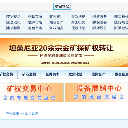
|
|
|
|
|
|
专家视点
钢铁市场
矿权转让
最新法规
选矿设备
港口报
|
|
|
|
|
|
国企动态
能源市场
项目合作
跨国投资
勘探设备
国际展
|
|
|
|
|
|
市场预测
有色市场
矿权拍卖
使馆信息
破碎设备
矿区巷
矿权交易
矿石交易
金属供求
政策法规
国际合作
展会信
>>
行业动态
>> 焦点话题