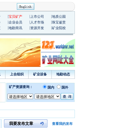
|
|
|
价
宝贝矿产
上市公司
地质公园
|
|
|
会
企业会员
人才市场
珠宝鉴赏
|
|
|
议
地勘简讯
资源开发
矿业院校
息
上合组织
矿业设备
地勘动态
我要发布文章
查看我的发布