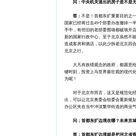
问：中央机关退出的房子是不是
答：
不是！首都东扩重要目的之
国家已经将过去49个部委办改撤掉一
手中，有些旧的老部委围墙都破墙开
新的国家行政中心。至于北京虽然不
造成客房和酒店，以此少拆老北京四
北京之行。
大凡有政绩观念的政府，都愿意
键时刻，投资上马世界最壮观的现代
为呢！
对于北京市而言，这又是规范化
出，可以让北京奥委会组委会重新规
办公区夹在当中冲淡繁华街道的商业
问；首都东扩边境在哪？未来京
答：首都东扩边境就是把河北省