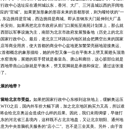
家行政中心选址应在通州城以东，香河、大厂、三河县城以西的开阔地
对应的“官城”。如果更加形象的形容未来的首都形状，则为哑铃状的“一
，东边挑得是官城，西边挑得是商城。即从首钢东大门延伸到大厂县
里长安街。如果再把北京市政府从前门口展拓至南苑计划算上，那么就
，西部以军事设施为主，南部为北京市政府发展预备地（历史上的北京
为国家行政中心。最后，老北京三环路以内地区就会把腾空出来的国家
饭店等商业用房，使大首都的商业中心盆地更加繁荣亮丽地迎接奥运、
大首都概念的象形描绘，她的外型又像一位在平衡木上劈叉展翅头顶渤
大水窑渤海，展翅的双手臂就是秦皇岛、唐山和廊坊，这心脏部位就是
京西地带燕山山脉就是平衡木，劈叉双脚就是承德和保定。通过这张漫
喻了。
发展的地带？
它留给北京市受益。
如果把国家行政中心东移到这块地上，缓解奥运压
WTO之后，国内外车价大幅下调，加之北京地区购买力又高，所以谁
”将会给北京奥运会造成什么样的后果。因此，我们未雨绸缪，早做打
以东的河北省三县境内，这样既不占北京地盘，又让北京朝阳、通州地
意为中央首脑机关服务的“店小二”。岂不是三全其美。另外，由于首