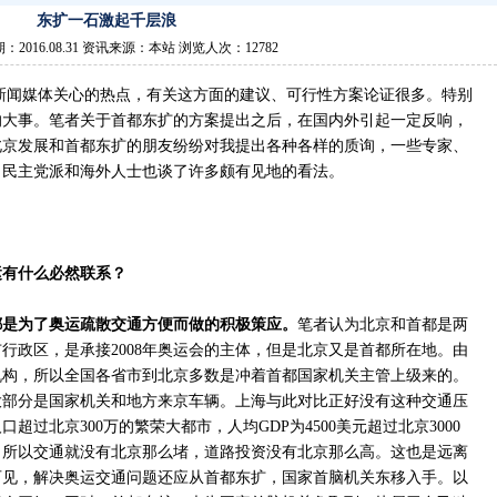
东扩一石激起千层浪
：2016.08.31 资讯来源：本站 浏览人次：12782
新闻媒体关心的热点，有关这方面的建议、可行性方案论证很多。特别
的大事。笔者关于首都东扩的方案提出之后，在国内外引起一定反响，
北京发展和首都东扩的朋友纷纷对我提出各种各样的质询，一些专家、
，民主党派和海外人士也谈了许多颇有见地的看法。
运有什么必然联系？
都是为了奥运疏散交通方便而做的积极策应。
笔者认为北京和首都是两
行政区，是承接2008年奥运会的主体，但是北京又是首都所在地。由
机构，所以全国各省市到北京多数是冲着首都国家机关主管上级来的。
大部分是国家机关和地方来京车辆。上海与此对比正好没有这种交通压
过北京300万的繁荣大都市，人均GDP为4500美元超过北京3000
。所以交通就没有北京那么堵，道路投资没有北京那么高。这也是远离
可见，解决奥运交通问题还应从首都东扩，国家首脑机关东移入手。以