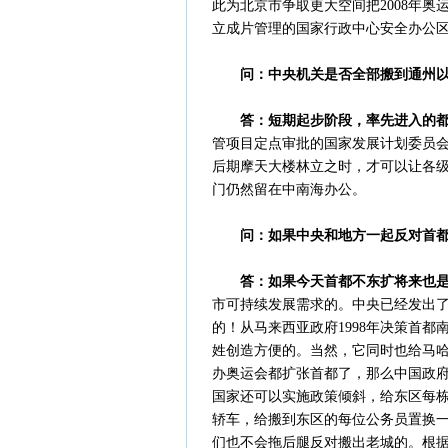
此为北京市争取更大空间把2008年
立成片管理的国家行政中心安全办公
问：中央机关是否全部搬到通州
答：短期起步阶段，率先进入的
管项目定点审批的国家发展计划委员
后期摩天大楼林立之时，才可以让各
门仍然留在中南海办公。
问：如果中央和地方一起反对首
答：如果今天首都不东扩将来也
市可持续发展需求的。中央已经发出了
的！从马来西亚政府1998年决策首
姓创造方便的。当然，它同时也给马
办奥运会都扩张首都了，那么中国政
国家还可以实施政策倾斜，给东区每
轿车，给搬到东区的每位公务员置换
们也不会拖后腿反对搬出老城的。根据