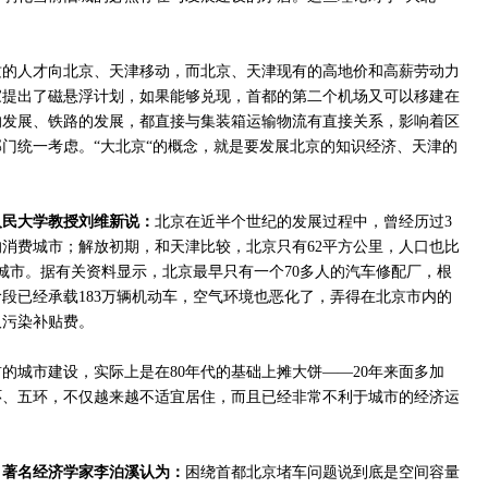
质的人才向北京、天津移动，而北京、天津现有的高地价和高薪劳动力
家提出了磁悬浮计划，如果能够兑现，首都的第二个机场又可以移建在
的发展、铁路的发展，都直接与集装箱运输物流有直接关系，影响着区
门统一考虑。“大北京“的概念，就是要发展北京的知识经济、天津的
人民大学教授刘维新说：
北京在近半个世纪的发展过程中，曾经历过3
消费城市；解放初期，和天津比较，北京只有62平方公里，人口也比
型城市。据有关资料显示，北京最早只有一个70多人的汽车修配厂，根
段已经承载183万辆机动车，空气环境也恶化了，弄得在北京市内的
取污染补贴费。
的城市建设，实际上是在80年代的基础上摊大饼——20年来面多加
环、五环，不仅越来越不适宜居住，而且已经非常不利于城市的经济运
，著名经济学家李泊溪认为：
困绕首都北京堵车问题说到底是空间容量