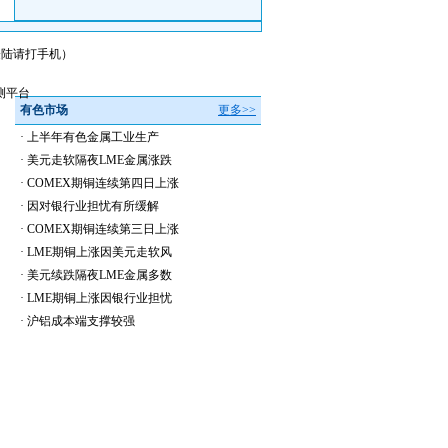
会员登陆请打手机）
测平台
有色市场
更多>>
·
上半年有色金属工业生产
·
美元走软隔夜LME金属涨跌
·
COMEX期铜连续第四日上涨
·
因对银行业担忧有所缓解
·
COMEX期铜连续第三日上涨
·
LME期铜上涨因美元走软风
·
美元续跌隔夜LME金属多数
·
LME期铜上涨因银行业担忧
·
沪铝成本端支撑较强