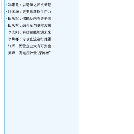
·
冯攀龙：以毫厘之尺丈量苍
·
叶国华：更要靠新质生产力
·
田庆军：储能反内卷关乎国
·
田庆军：融合AI与储能发展
·
李志刚：科技赋能能源未来
·
李凤祁：专攻直流运行难题
·
张晖：民营企业大有可为也
·
周峰：高电压计量“探路者”