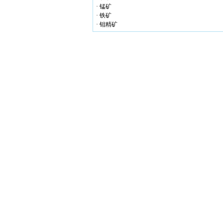
· 锰矿
· 铁矿
· 钼精矿