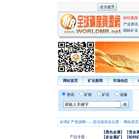
财经要闻
产业资讯
国际矿业
网站首页
矿业新闻
市场动态
资讯
矿权
矿石
设备
全球矿产资源网——您当前所在位置：
网站首页
【黑色金属】
【贵金
产品专题：
【多金属矿】
【铅锌