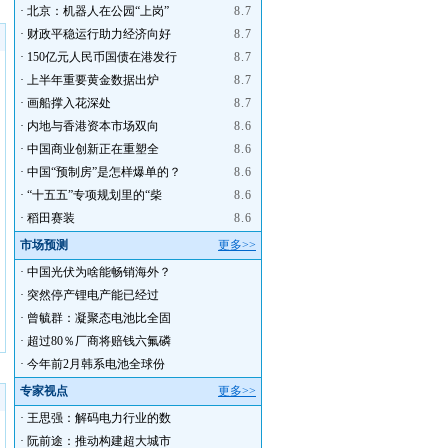
·
北京：机器人在公园“上岗”
8.7
·
财政平稳运行助力经济向好
8.7
·
150亿元人民币国债在港发行
8.7
·
上半年重要黄金数据出炉
8.7
·
画船撑入花深处
8.7
·
内地与香港资本市场双向
8.6
·
中国商业创新正在重塑全
8.6
·
中国“预制房”是怎样爆单的？
8.6
·
“十五五”专项规划里的“柴
8.6
·
稻田赛装
8.6
市场预测
更多>>
·
中国光伏为啥能畅销海外？
·
突然停产锂电产能已经过
·
曾毓群：凝聚态电池比全固
·
超过80％厂商将赔钱六氟磷
·
今年前2月韩系电池全球份
专家视点
更多>>
·
王思强：解码电力行业的数
·
阮前途：推动构建超大城市