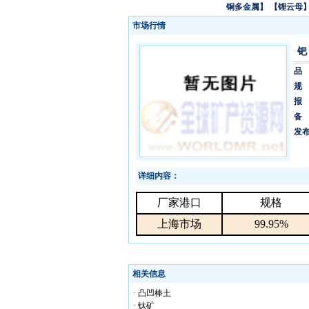
铜多金属】
【锂云母
市场行情
钯
品
规
报
备
发
详细内容：
厂家港口
规格
上海市场
99.95%
相关信息
· 凸凹棒土
· 钛矿