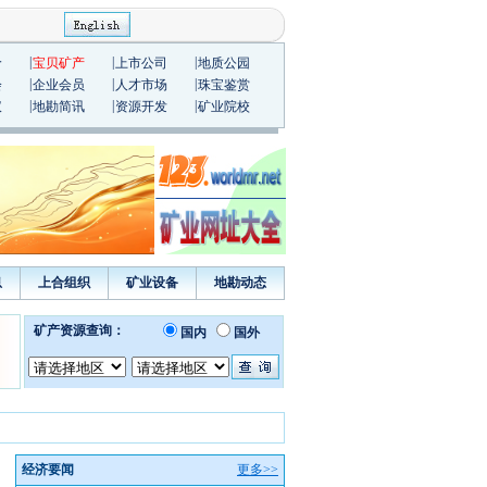
|
|
|
价
宝贝矿产
上市公司
地质公园
|
|
|
会
企业会员
人才市场
珠宝鉴赏
|
|
|
议
地勘简讯
资源开发
矿业院校
息
上合组织
矿业设备
地勘动态
经济要闻
更多>>