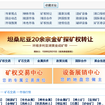
|
|
|
|
|
|
专家视点
钢铁市场
矿权转让
最新法规
选矿设备
港口报
|
|
|
|
|
|
国企动态
能源市场
项目合作
跨国投资
勘探设备
国际展
|
|
|
|
|
|
市场预测
有色市场
矿权拍卖
使馆信息
破碎设备
矿区巷
矿权交易
矿石交易
金属供求
政策法规
国际合作
展会信
>>
矿石交易
>>市场行情
属】
【能源矿】
【有色金属】
【稀有金属】
【非金属矿】
【稀土矿】
【盐湖矿】
矿】
【金铜矿】
【高岭土】
【软质高岭土】
【锂盐湖】
【石墨】
【砂金矿】
【铁，