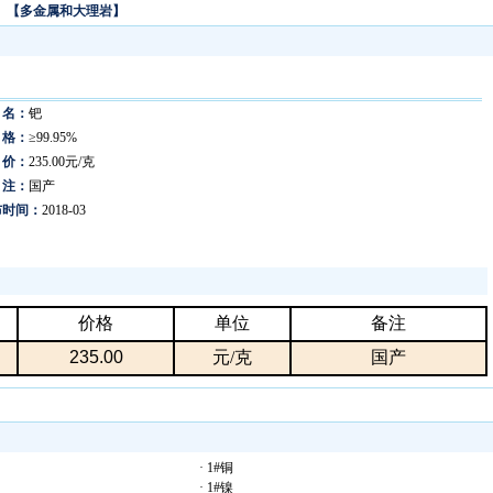
】
【多金属和大理岩】
 名：
钯
 格：
≥99.95%
 价：
235.00元/克
 注：
国产
布时间：
2018-03
价格
单位
备注
235.00
元/克
国产
· 1#铜
· 1#镍