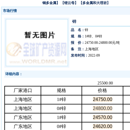
铜多金属】
【锂云母】
【多金属和大理岩】
市场行情
锌
品 名：
锌
规 格：
1#锌、0#锌
报 价：
24750.00-24800.00元/吨
备 注：
上海地区
发布时间：
2022-09
详细内容：
25500.00
厂家港口
规格
价格
上海地区
1#
锌
24750.00
上海地区
0#
锌
24800.00
广东地区
1#
锌
24570.00
广东地区
0#
锌
24620.00