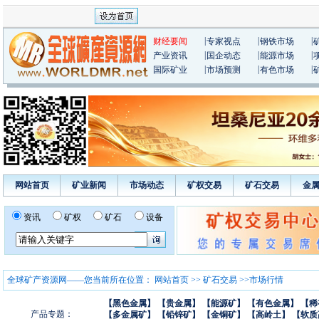
|
|
|
财经要闻
专家视点
钢铁市场
|
|
|
产业资讯
国企动态
能源市场
|
|
|
国际矿业
市场预测
有色市场
网站首页
矿业新闻
市场动态
矿权交易
矿石交易
金
资讯
矿权
矿石
设备
全球矿产资源网——您当前所在位置：
网站首页
>>
矿石交易
>>市场行情
【黑色金属】
【贵金属】
【能源矿】
【有色金属】
【稀
产品专题：
【多金属矿】
【铅锌矿】
【金铜矿】
【高岭土】
【软质