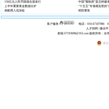
· 150亿元人民币国债在港发行
· 中国“预制房”是怎样爆
· 上半年重要黄金数据出炉
· “十五五”专项规划里的
· 画船撑入花深处
· 稻田赛装
客户服务:
电话：010-67187986 
人才招聘
|
微信平
邮箱 67193698@163.com
版权所有：全
京公网