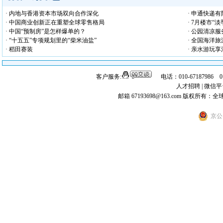
· 内地与香港资本市场双向合作深化
· 申通快递
· 中国商业创新正在重塑全球零售格局
· 7月楼市“
· 中国“预制房”是怎样爆单的？
· 公园清凉
· “十五五”专项规划里的“柴米油盐”
· 全国海洋
· 稻田赛装
· 亲水游玩享
客户服务:
电话：010-67187986 
人才招聘
|
微信平
邮箱 67193698@163.com
版权所有：全
京公网