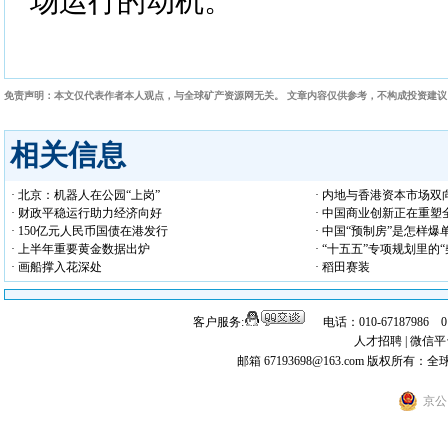
场运行的动机。
免责声明：本文仅代表作者本人观点，与全球矿产资源网无关。 文章内容仅供参考，不构成投资建
相关信息
· 北京：机器人在公园“上岗”
· 内地与香港资本市场双
· 财政平稳运行助力经济向好
· 中国商业创新正在重塑
· 150亿元人民币国债在港发行
· 中国“预制房”是怎样爆
· 上半年重要黄金数据出炉
· “十五五”专项规划里的
· 画船撑入花深处
· 稻田赛装
客户服务:
电话：010-67187986 
人才招聘
|
微信平
邮箱 67193698@163.com
版权所有：全
京公网