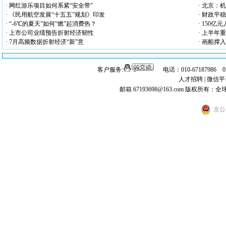
· 网红游乐项目如何系紧“安全带”
· 北京：
· 《民用航空发展“十五五”规划》印发
· 财政平
· “-6℃的夏天”如何“燃”起消费热？
· 150
· 上市公司业绩预告折射经济韧性
· 上半年
· 7月高频数据折射经济“新”意
· 画船撑
客户服务:
电话：010-67187986 
人才招聘
|
微信平
邮箱 67193698@163.com
版权所有：全
京公网