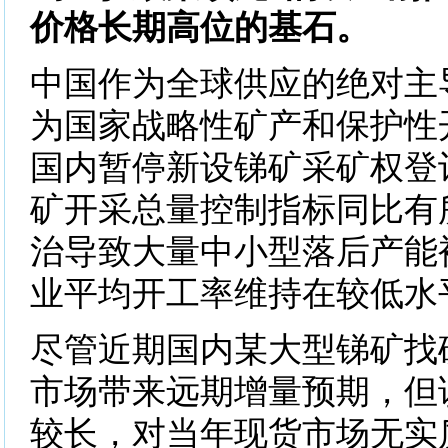
价格长期高位的基石。
中国作为全球供应的绝对主
为国家战略性矿产和保护性
国内暂停新设锑矿采矿权登
矿开采总量控制指标同比有
治导致大量中小型落后产能
业平均开工率维持在较低水
尽管近期国内某大型锑矿找
市场带来远期增量预期，但
较长，对当年现货市场无实