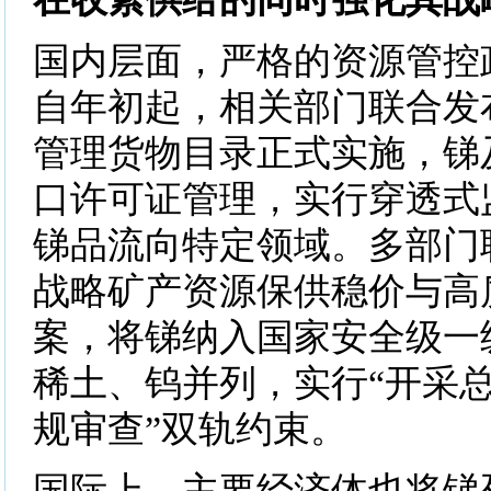
国内层面，严格的资源管控
自年初起，相关部门联合发
管理货物目录正式实施，锑
口许可证管理，实行穿透式
锑品流向特定领域。多部门
战略矿产资源保供稳价与高
案，将锑纳入国家安全级一
稀土、钨并列，实行“开采
规审查”双轨约束。
国际上，主要经济体也将锑