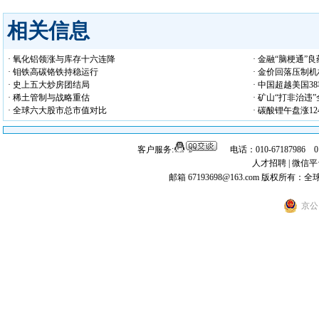
相关信息
· 氧化铝领涨与库存十六连降
· 金融“脑梗通”
· 钼铁高碳铬铁持稳运行
· 金价回落压制
· 史上五大炒房团结局
· 中国超越美国3
· 稀土管制与战略重估
· 矿山“打非治违
· 全球六大股市总市值对比
· 碳酸锂午盘涨12
客户服务:
电话：010-67187986 
人才招聘
|
微信平
邮箱 67193698@163.com
版权所有：全
京公网