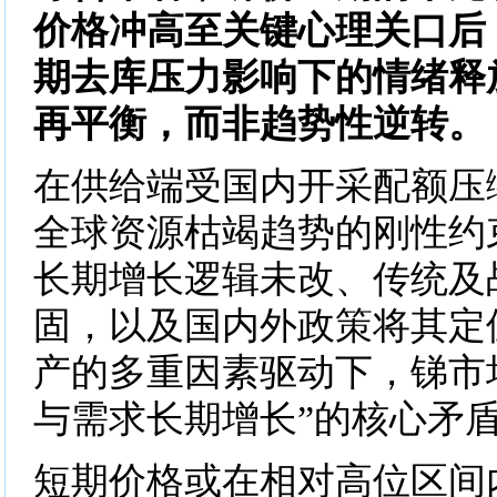
价格冲高至关键心理关口后
期去库压力影响下的情绪释
再平衡，而非趋势性逆转。
在供给端受国内开采配额压
全球资源枯竭趋势的刚性约
长期增长逻辑未改、传统及
固，以及国内外政策将其定
产的多重因素驱动下，锑市
与需求长期增长”的核心矛
短期价格或在相对高位区间