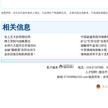
免责声明：本文仅代表作者本人观点，与全球矿产资源网无关。 文章内容仅供参考，不构成投资建
相关信息
· 史上五大炒房团结局
· 中国超越美国38项
· 稀土管制与战略重估
· 矿山“打非治违”全面
· 全球六大股市总市值对比
· 碳酸锂午盘涨1240元
· 金融“脑梗通”良药在何方
· 中美俄缅甸策略大观
· 金价回落压制机构投资！
· 缅甸政府军不及十支
客户服务:
电话：010-67187986 
人才招聘
|
微信平
邮箱 67193698@163.com
版权所有：全
京公网