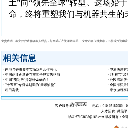
土”向“领先全球”转型。这场始
命，终将重塑我们与机器共生的
免责声明：本文仅代表作者本人观点，与全球矿产资源网无关。 文章内容仅供参考，不构成投资建
相关信息
· 内地与香港资本市场双向合作深化
· 申通快递
· 中国商业创新正在重塑全球零售格局
· 7月楼市“
· 中国“预制房”是怎样爆单的？
· 公园清凉
· “十五五”专项规划里的“柴米油盐”
· 全国海洋
· 稻田赛装
· 亲水游玩享
客户服务:
电话：010-67187986 
人才招聘
|
微信平
邮箱 67193698@163.com
版权所有：全