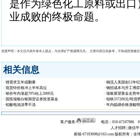
是作为绿色化工原料或出口
业成败的终极命题。
免责声明：本文仅代表作者本人观点，与全球矿产资源网无关。 文章内容仅供参考，不构成投资建
相关信息
· 锂需求五年或翻番
· 铜流入美国创12年
· 现货锌价格冲上半年高位
· 钢招成本与开工博
· 铱价年内涨超70%站上2000元
· 瑞银展望黄金走势年
· 国投瑞银白银期货证券投资基金
· 钼铁337200元/吨
· 铅酸电池淡季不淡
· 年内硫磺价格涨幅
客户服务:
电话：010-67187986 
人才招聘
|
微信平
邮箱 67193698@163.com
版权所有：全