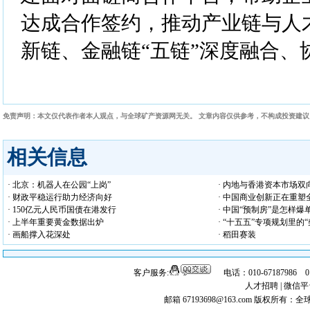
达成合作签约，推动产业链与人
新链、金融链“五链”深度融合、
免责声明：本文仅代表作者本人观点，与全球矿产资源网无关。 文章内容仅供参考，不构成投资建
相关信息
· 北京：机器人在公园“上岗”
· 内地与香港资本市场双
· 财政平稳运行助力经济向好
· 中国商业创新正在重塑
· 150亿元人民币国债在港发行
· 中国“预制房”是怎样爆
· 上半年重要黄金数据出炉
· “十五五”专项规划里的
· 画船撑入花深处
· 稻田赛装
客户服务:
电话：010-67187986 
人才招聘
|
微信平
邮箱 67193698@163.com
版权所有：全