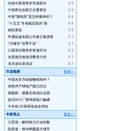
·
内地与香港资本市场双向
8.6
·
中国商业创新正在重塑全
8.6
·
中国“预制房”是怎样爆单的？
8.6
·
“十五五”专项规划里的“柴
8.6
·
稻田赛装
8.6
·
申通快递有限公司被立案调查
8.5
·
7月楼市“淡季不淡”
8.5
·
公园清凉服务折射城市治
8.5
·
全国海洋旅游消费潜力持
8.5
·
亲水游玩享清凉
8.5
市场预测
更多>>
·
中国光伏为啥能畅销海外？
·
突然停产锂电产能已经过
·
曾毓群：凝聚态电池比全固
·
超过80％厂商将赔钱六氟磷
·
今年前2月韩系电池全球份
专家视点
更多>>
·
王思强：解码电力行业的数
·
阮前途：推动构建超大城市