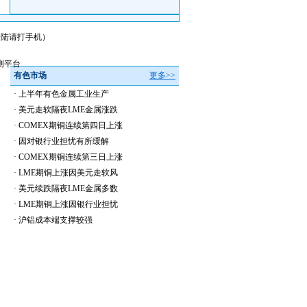
会员登陆请打手机）
测平台
有色市场
更多>>
·
上半年有色金属工业生产
·
美元走软隔夜LME金属涨跌
·
COMEX期铜连续第四日上涨
·
因对银行业担忧有所缓解
·
COMEX期铜连续第三日上涨
·
LME期铜上涨因美元走软风
·
美元续跌隔夜LME金属多数
·
LME期铜上涨因银行业担忧
·
沪铝成本端支撑较强