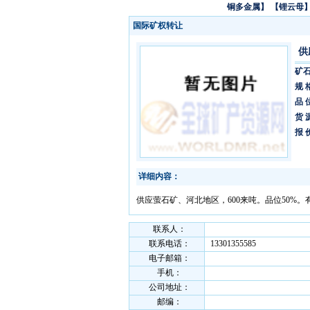
铜多金属】
【锂云母
国际矿权转让
供
矿
规 
品 
货 
报 
详细内容：
供应萤石矿、河北地区，600来吨。品位50%
联系人：
联系电话：
13301355585
电子邮箱：
手机：
公司地址：
邮编：