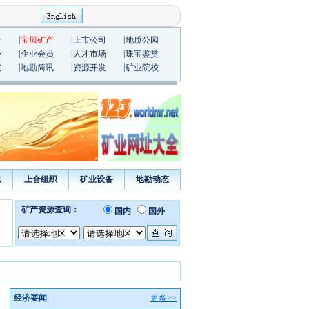
|
|
|
价
宝贝矿产
上市公司
地质公园
|
|
|
会
企业会员
人才市场
珠宝鉴赏
|
|
|
议
地勘简讯
资源开发
矿业院校
息
上合组织
矿业设备
地勘动态
经济要闻
更多>>