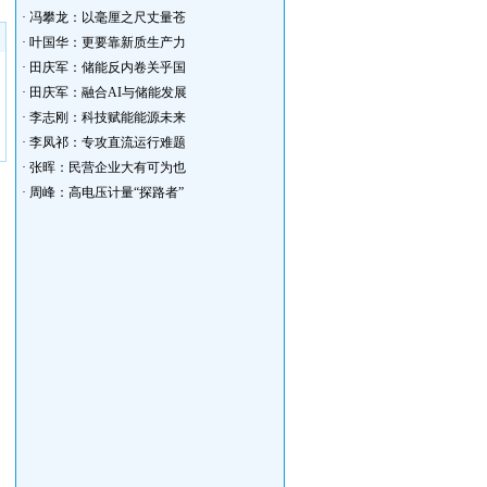
·
冯攀龙：以毫厘之尺丈量苍
·
叶国华：更要靠新质生产力
·
田庆军：储能反内卷关乎国
·
田庆军：融合AI与储能发展
·
李志刚：科技赋能能源未来
·
李凤祁：专攻直流运行难题
·
张晖：民营企业大有可为也
·
周峰：高电压计量“探路者”