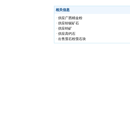
相关信息
· 供应广西精金粉
· 供应钽铌矿石
· 供应钨矿
· 供应高钙石
· 出售萤石粉萤石块