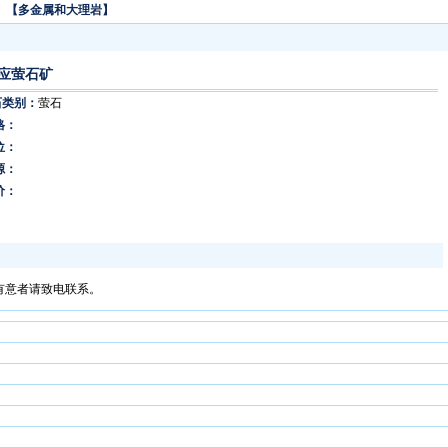
】
【多金属和大理岩】
应萤石矿
石类别：
萤石
格：
位：
源：
价：
。有意者请致电联系。