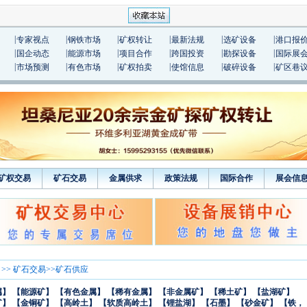
|
|
|
|
|
|
专家视点
钢铁市场
矿权转让
最新法规
选矿设备
港口报
|
|
|
|
|
|
国企动态
能源市场
项目合作
跨国投资
勘探设备
国际展
|
|
|
|
|
|
市场预测
有色市场
矿权拍卖
使馆信息
破碎设备
矿区巷
矿权交易
矿石交易
金属供求
政策法规
国际合作
展会信
>>
矿石交易
>>矿石供应
属】
【能源矿】
【有色金属】
【稀有金属】
【非金属矿】
【稀土矿】
【盐湖矿】
矿】
【金铜矿】
【高岭土】
【软质高岭土】
【锂盐湖】
【石墨】
【砂金矿】
【铁，