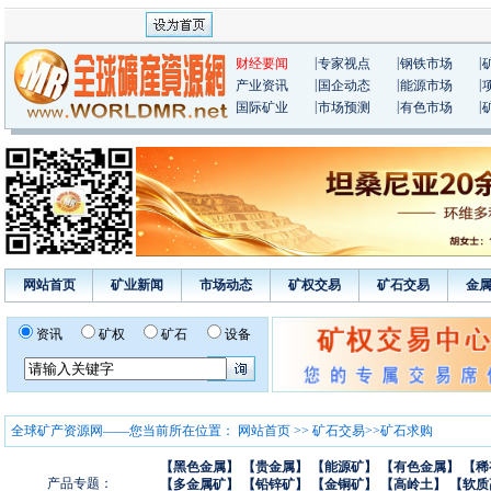
|
|
|
财经要闻
专家视点
钢铁市场
|
|
|
产业资讯
国企动态
能源市场
|
|
|
国际矿业
市场预测
有色市场
网站首页
矿业新闻
市场动态
矿权交易
矿石交易
金
资讯
矿权
矿石
设备
全球矿产资源网——您当前所在位置：
网站首页
>>
矿石交易
>>矿石求购
【黑色金属】
【贵金属】
【能源矿】
【有色金属】
【稀
产品专题：
【多金属矿】
【铅锌矿】
【金铜矿】
【高岭土】
【软质