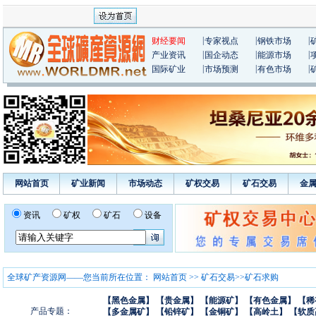
|
|
|
财经要闻
专家视点
钢铁市场
|
|
|
产业资讯
国企动态
能源市场
|
|
|
国际矿业
市场预测
有色市场
网站首页
矿业新闻
市场动态
矿权交易
矿石交易
金
资讯
矿权
矿石
设备
全球矿产资源网——您当前所在位置：
网站首页
>>
矿石交易
>>矿石求购
【黑色金属】
【贵金属】
【能源矿】
【有色金属】
【稀
产品专题：
【多金属矿】
【铅锌矿】
【金铜矿】
【高岭土】
【软质